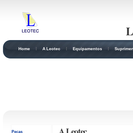
L
Home
A Leotec
Equipamentos
Suprime
A Leotec
Peças