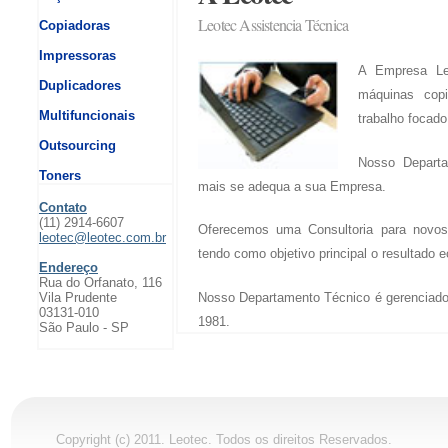
Leotec Assistencia Técnica
Copiadoras
Impressoras
A Empresa Leo
Duplicadores
máquinas copi
Multifuncionais
trabalho focado
Outsourcing
Nosso Depart
Toners
mais se adequa a sua Empresa.
Contato
(11) 2914-6607
Oferecemos uma Consultoria para novos
leotec@leotec.com.br
tendo como objetivo principal o resultado 
Endereço
Rua do Orfanato, 116
Nosso Departamento Técnico é gerenciado
Vila Prudente
03131-010
1981.
São Paulo - SP
Copyright (c) 2011. Leotec. Todos os direitos Reservados.